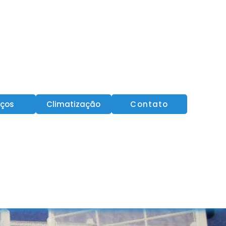
iços
Climatização
Contato