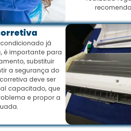
recomendaç
orretiva
 condicionado já
 é importante para
amento, substituir
tir a segurança do
orretiva deve ser
nal capacitado, que
problema e propor a
uada.